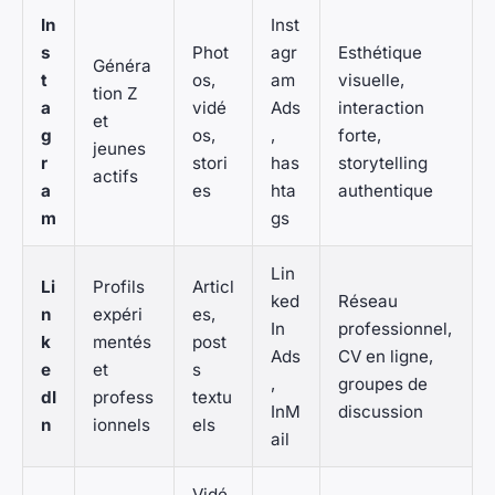
In
Inst
s
Phot
agr
Esthétique
Généra
t
os,
am
visuelle,
tion Z
a
vidé
Ads
interaction
et
g
os,
,
forte,
jeunes
r
stori
has
storytelling
actifs
a
es
hta
authentique
m
gs
Lin
Li
Profils
Articl
ked
Réseau
n
expéri
es,
In
professionnel,
k
mentés
post
Ads
CV en ligne,
e
et
s
,
groupes de
dI
profess
textu
InM
discussion
n
ionnels
els
ail
Vidé