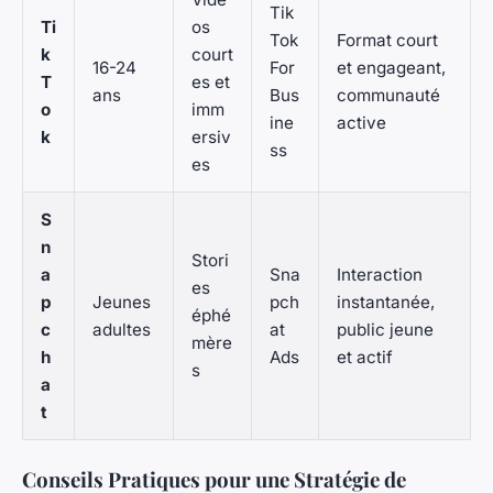
Tik
Ti
os
Tok
Format court
k
court
16-24
For
et engageant,
T
es et
ans
Bus
communauté
o
imm
ine
active
k
ersiv
ss
es
S
n
Stori
a
Sna
Interaction
es
p
Jeunes
pch
instantanée,
éphé
c
adultes
at
public jeune
mère
h
Ads
et actif
s
a
t
Conseils Pratiques pour une Stratégie de