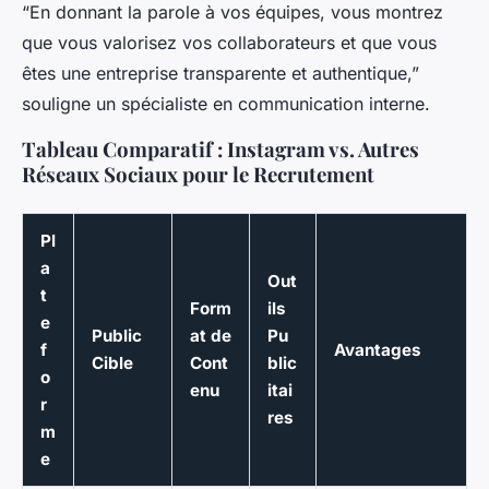
“En donnant la parole à vos équipes, vous montrez
que vous valorisez vos collaborateurs et que vous
êtes une entreprise transparente et authentique,”
souligne un spécialiste en communication interne.
Tableau Comparatif : Instagram vs. Autres
Réseaux Sociaux pour le Recrutement
Pl
a
Out
t
Form
ils
e
Public
at de
Pu
f
Avantages
Cible
Cont
blic
o
enu
itai
r
res
m
e