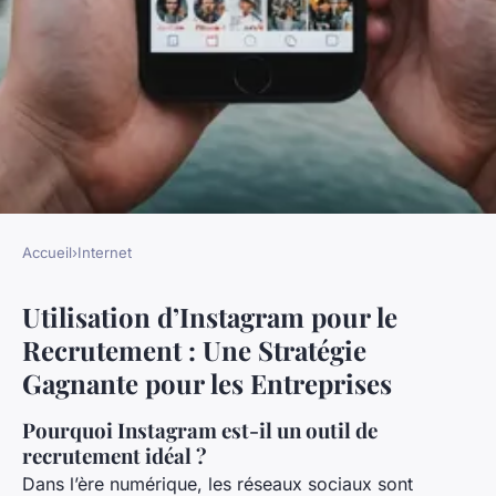
Accueil
›
Internet
INTERNET
Utilisation d’Instagram pour le
Utilisation d'Instagram pour le
Recrutement : Une Stratégie
recrutement
Gagnante pour les Entreprises
Luna
•
3 décembre 2024
•
6 min de lecture
Pourquoi Instagram est-il un outil de
recrutement idéal ?
Dans l’ère numérique, les réseaux sociaux sont