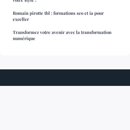
votre style !
Romain pirotte tbl : formations seo et ia pour
exceller
Transformez votre avenir avec la transformation
numérique
Logiciel3000
Mentions légales
Contact
© 2026 Logiciel3000. Tous droits réservés.